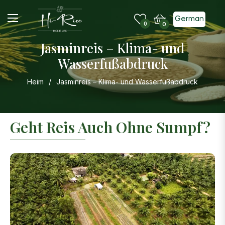
German
Einkaufswagen
0
0
Jasminreis – Klima- und
Wasserfußabdruck
Heim
/
Jasminreis – Klima- und Wasserfußabdruck
Geht Reis Auch Ohne Sumpf?