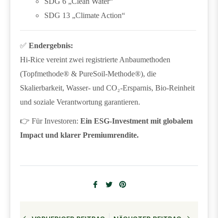
SDG 6 „Clean Water“
SDG 13 „Climate Action“
✅
Endergebnis:
Hi-Rice vereint zwei registrierte Anbaumethoden
(Topfmethode® & PureSoil-Methode®), die
Skalierbarkeit, Wasser- und CO₂-Ersparnis, Bio-Reinheit
und soziale Verantwortung garantieren.
👉
Für Investoren:
Ein ESG-Investment mit globalem
Impact und klarer Premiumrendite.
Auf
Auf
Auf
Facebook
Twitter
Pinterest
teilen
twittern
pinnen